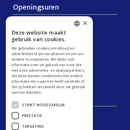
Openingsuren
×
Maandag:
8u.30 – 19u30
Deze website maakt
ENGLISH
Dinsdag: 8u.30 – 19u30
gebruik van cookies.
GERMAN
We gebruiken cookies om inhoud en
Woensdag: 8u.30 – 19u30
advertenties te personaliseren en om ons
DUTCH
verkeer te analyseren. We delen ook
Donderdag: 8u.30 – 19u30
informatie over uw gebruik van onze site
FRENCH
met onze advertentie- en analysepartners,
Vrijdag: 8u.30 – 19u30
die deze kunnen combineren met andere
informatie die u aan hen heeft verstrekt of
Zaterdag: 9:00 – 12:00
die zij hebben verzameld door uw gebruik
van hun diensten.
Bekijk ook
STRIKT NOODZAKELIJK
PRESTATIE
Veterinair Quadrant Denderleeuw
TARGETING
Nesto – Expertnetwerk voor huisdieren