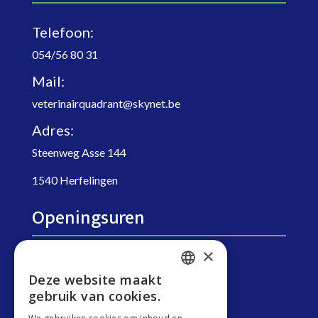
Telefoon:
054/56 80 31
Mail:
veterinairquadrant@skynet.be
Adres:
Steenweg Asse 144
1540 Herfelingen
Openingsuren
×
Maandag:
8u.30 – 19u30
Deze website maakt
ENGLISH
Dinsdag: 8u.30 – 19u30
gebruik van cookies.
GERMAN